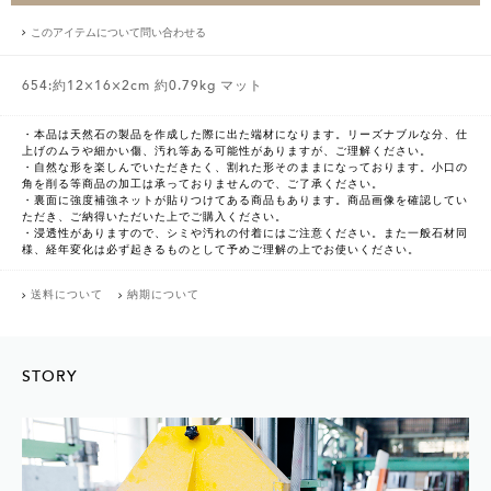
このアイテムについて問い合わせる
654:約12×16×2cm 約0.79kg マット
・本品は天然石の製品を作成した際に出た端材になります。リーズナブルな分、仕
上げのムラや細かい傷、汚れ等ある可能性がありますが、ご理解ください。
・自然な形を楽しんでいただきたく、割れた形そのままになっております。小口の
角を削る等商品の加工は承っておりませんので、ご了承ください。
・裏面に強度補強ネットが貼りつけてある商品もあります。商品画像を確認してい
ただき、ご納得いただいた上でご購入ください。
・浸透性がありますので、シミや汚れの付着にはご注意ください。また一般石材同
様、経年変化は必ず起きるものとして予めご理解の上でお使いください。
送料について
納期について
STORY