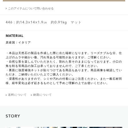
このアイテムについて問い合わせる
446：約14.3×14×1.9㎝ 約0.91kg マット
MATERIAL
原産国：イタリア
・本品は天然石の製品を作成した際に出た端材になります。リーズナブルな分、仕
上げのムラや細かい傷、汚れ等ある可能性がありますが、ご理解ください。
・自然な形を楽しんでいただきたく、割れた形そのままになっております。小口の
角を削る等商品の加工は承っておりませんので、ご了承ください。
・裏面に強度補強ネットが貼りつけてある商品もあります。商品画像を確認してい
ただき、ご納得いただいた上でご購入ください。
・浸透性がありますので、シミや汚れの付着にはご注意ください。また一般石材同
様、経年変化は必ず起きるものとして予めご理解の上でお使いください。
送料について
納期について
STORY