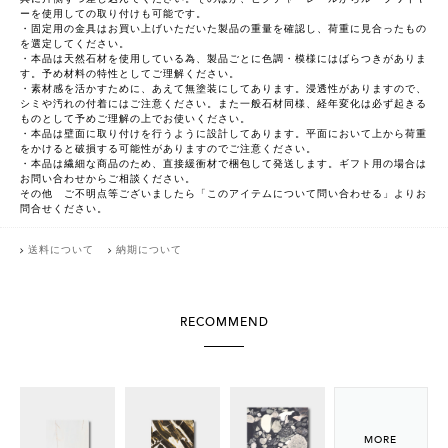
ーを使用しての取り付けも可能です。
・固定用の金具はお買い上げいただいた製品の重量を確認し、荷重に見合ったもの
を選定してください。
・本品は天然石材を使用している為、製品ごとに色調・模様にはばらつきがありま
す。予め材料の特性としてご理解ください。
・素材感を活かすために、あえて無塗装にしてあります。浸透性がありますので、
シミや汚れの付着にはご注意ください。また一般石材同様、経年変化は必ず起きる
ものとして予めご理解の上でお使いください。
・本品は壁面に取り付けを行うように設計してあります。平面において上から荷重
をかけると破損する可能性がありますのでご注意ください。
・本品は繊細な商品のため、直接緩衝材で梱包して発送します。ギフト用の場合は
お問い合わせからご相談ください。
その他 ご不明点等ございましたら「このアイテムについて問い合わせる」よりお
問合せください。
送料について
納期について
RECOMMEND