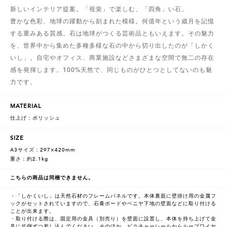
新しいインテリア提案。「視覚」で楽しむ、「四角」い石。
豊かな色彩、地球の躍動から刻まれた模様。何億年という歳月を記憶
する重みある質感。石は地球がつくる芸術品ともいえます。その魅力
を、世界中から集めた多種多様な石の中から切り出したのが「しかく
いし」。自宅やオフィス、商業施設などさまざまな空間で無二の存在
感を発揮します。100%天然で、同じものがひとつとしてないのも魅
力です。
MATERIAL
仕上げ：ポリッシュ
SIZE
A3サイズ：297×420mm
重さ：約2.1kg
こちらの商品は同梱できません。
・「しかくいし」は天然石材のフレームパネルです。本体裏面に壁掛け用の金属フ
ックがセットされていますので、石膏ボードやベニヤ下地の壁面などに取り付ける
ことが出来ます。
・取り付ける際は、固定用の金具（別売り）を壁面に設置し、本体を持ち上げて金
具に片側ずつ差し込んでください。そのほか、ピクチャーレールからループワイヤ