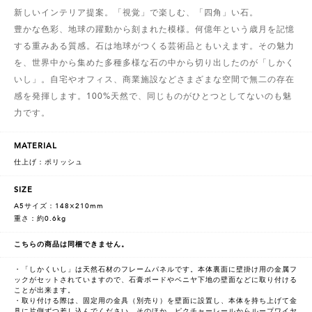
新しいインテリア提案。「視覚」で楽しむ、「四角」い石。
豊かな色彩、地球の躍動から刻まれた模様。何億年という歳月を記憶
する重みある質感。石は地球がつくる芸術品ともいえます。その魅力
を、世界中から集めた多種多様な石の中から切り出したのが「しかく
いし」。自宅やオフィス、商業施設などさまざまな空間で無二の存在
感を発揮します。100%天然で、同じものがひとつとしてないのも魅
力です。
MATERIAL
仕上げ：ポリッシュ
SIZE
A5サイズ：148×210mm
重さ：約0.6kg
こちらの商品は同梱できません。
・「しかくいし」は天然石材のフレームパネルです。本体裏面に壁掛け用の金属フ
ックがセットされていますので、石膏ボードやベニヤ下地の壁面などに取り付ける
ことが出来ます。
・取り付ける際は、固定用の金具（別売り）を壁面に設置し、本体を持ち上げて金
具に片側ずつ差し込んでください。そのほか、ピクチャーレールからループワイヤ