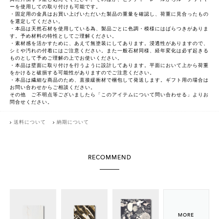
ーを使用しての取り付けも可能です。
・固定用の金具はお買い上げいただいた製品の重量を確認し、荷重に見合ったもの
を選定してください。
・本品は天然石材を使用している為、製品ごとに色調・模様にはばらつきがありま
す。予め材料の特性としてご理解ください。
・素材感を活かすために、あえて無塗装にしてあります。浸透性がありますので、
シミや汚れの付着にはご注意ください。また一般石材同様、経年変化は必ず起きる
ものとして予めご理解の上でお使いください。
・本品は壁面に取り付けを行うように設計してあります。平面において上から荷重
をかけると破損する可能性がありますのでご注意ください。
・本品は繊細な商品のため、直接緩衝材で梱包して発送します。ギフト用の場合は
お問い合わせからご相談ください。
その他 ご不明点等ございましたら「このアイテムについて問い合わせる」よりお
問合せください。
送料について
納期について
RECOMMEND