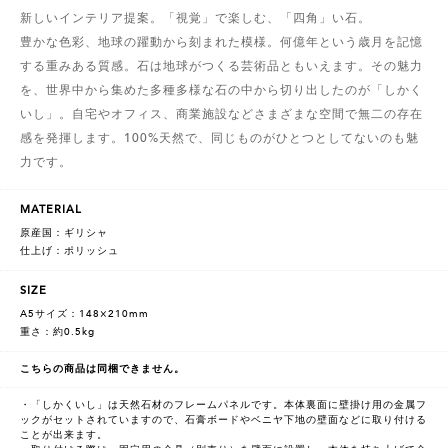
新しいインテリア提案。「視覚」で楽しむ、「四角」い石。
豊かな色彩、地球の躍動から刻まれた模様。何億年という歳月を記憶
する重みある質感。石は地球がつくる芸術品ともいえます。その魅力
を、世界中から集めた多種多様な石の中から切り出したのが「しかく
いし」。自宅やオフィス、商業施設などさまざまな空間で無二の存在
感を発揮します。100%天然で、同じものがひとつとしてないのも魅
力です。
MATERIAL
原産国：ギリシャ
仕上げ：ポリッシュ
SIZE
A5サイズ：148×210mm
重さ：約0.5kg
こちらの商品は同梱できません。
・「しかくいし」は天然石材のフレームパネルです。本体裏面に壁掛け用の金属フ
ックがセットされていますので、石膏ボードやベニヤ下地の壁面などに取り付ける
ことが出来ます。