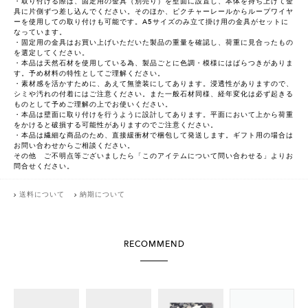
・取り付ける際は、固定用の金具（別売り）を壁面に設置し、本体を持ち上げて金
具に片側ずつ差し込んでください。そのほか、ピクチャーレールからループワイヤ
ーを使用しての取り付けも可能です。A5サイズのみ立て掛け用の金具がセットに
なっています。
・固定用の金具はお買い上げいただいた製品の重量を確認し、荷重に見合ったもの
を選定してください。
・本品は天然石材を使用している為、製品ごとに色調・模様にはばらつきがありま
す。予め材料の特性としてご理解ください。
・素材感を活かすために、あえて無塗装にしてあります。浸透性がありますので、
シミや汚れの付着にはご注意ください。また一般石材同様、経年変化は必ず起きる
ものとして予めご理解の上でお使いください。
・本品は壁面に取り付けを行うように設計してあります。平面において上から荷重
をかけると破損する可能性がありますのでご注意ください。
・本品は繊細な商品のため、直接緩衝材で梱包して発送します。ギフト用の場合は
お問い合わせからご相談ください。
その他 ご不明点等ございましたら「このアイテムについて問い合わせる」よりお
問合せください。
送料について
納期について
RECOMMEND