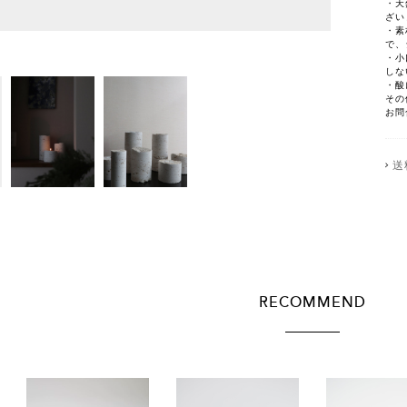
・天
ざい
・素
で、
・小
しな
・酸
その
お問
送
RECOMMEND