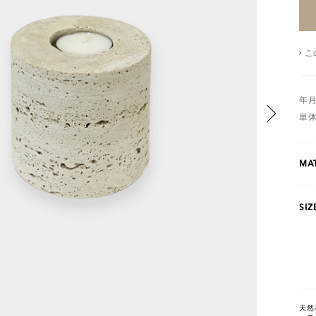
こ
年
単
MAT
SIZ
天然