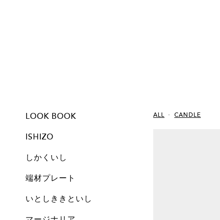
LOOK BOOK
ALL
CANDLE
ISHIZO
しかくいし
ISHIZO
ALL
TSUMI ISHI
FLOWER VASE
PEN STAND
BOOKEND
CANDLE
しかくいし
ALL
New
A1
A2
A3
A4
A5
Free
Archive
端材プレート
All
Set
Small
Medium
Large
Archive
いとしききといし
オブジェ
しかくいし
マージナリア