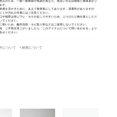
然石のため、一枚一枚模様や色調が異なり、色合いや石目模様に個体差がご
ます。
材感を活かすために、あえて無塗装にしてあります。浸透性がありますの
シミや汚れの付着にはご注意ください。
口や端部は特にワレ・カケが起こりやすいため、ぶつけたり物を落としたり
いでください。
に弱いため、酸性洗剤・カビ取り剤などはご使用しないでください。
他 ご不明点等ございましたら「このアイテムについて問い合わせる」より
合せください。
料について
納期について