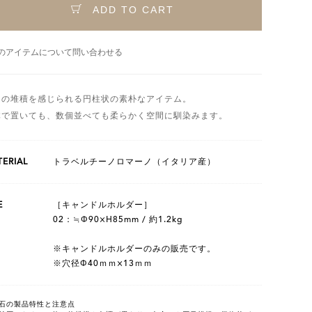
ADD TO CART
のアイテムについて問い合わせる
月の堆積を感じられる円柱状の素朴なアイテム。
体で置いても、数個並べても柔らかく空間に馴染みます。
ERIAL
トラベルチーノロマーノ（イタリア産）
E
［キャンドルホルダー］
02：≒Φ90×H85mm / 約1.2kg
※キャンドルホルダーのみの販売です。
※穴径Φ40ｍｍ×13ｍｍ
石の製品特性と注意点