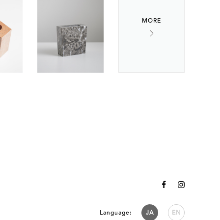
Language:
JA
EN