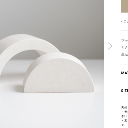
こ
ブ
と
生
MAT
SIZ
天然
・天
ざい
・素
で、