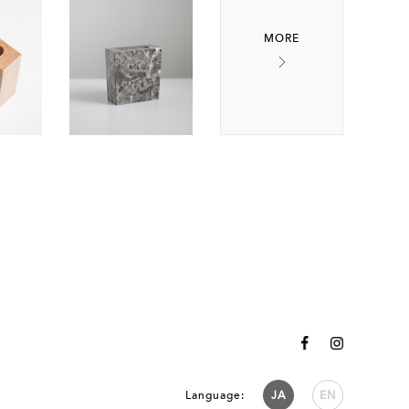
Language:
JA
EN