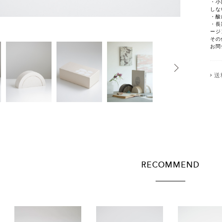
・小
しな
・酸
・長
ージ
その
お問
送
RECOMMEND