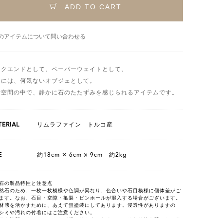
ADD TO CART
のアイテムについて問い合わせる
ックエンドとして、ペーパーウェイトとして、
きには、何気ないオブジェとして。
活空間の中で、静かに石のたたずみを感じられるアイテムです。
ERIAL
リムラファイン トルコ産
E
約18cm ✕ 6cm × 9cm 約2kg
石の製品特性と注意点
然石のため、一枚一枚模様や色調が異なり、色合いや石目模様に個体差がご
ます。なお、石目・空隙・亀裂・ピンホールが混入する場合がございます。
材感を活かすために、あえて無塗装にしてあります。浸透性がありますの
シミや汚れの付着にはご注意ください。