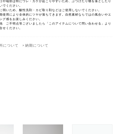
口や端部は特にワレ・カケが起こりやすいため、ぶつけたり物を落としたり
いでください。
に弱いため、酸性洗剤・カビ取り剤などはご使用しないでください。
期使用により全体的にツヤが落ちてきます。自然素材ならではの風合いやエ
ング感をお楽しみください。
他 ご不明点等ございましたら「このアイテムについて問い合わせる」より
合せください。
料について
納期について