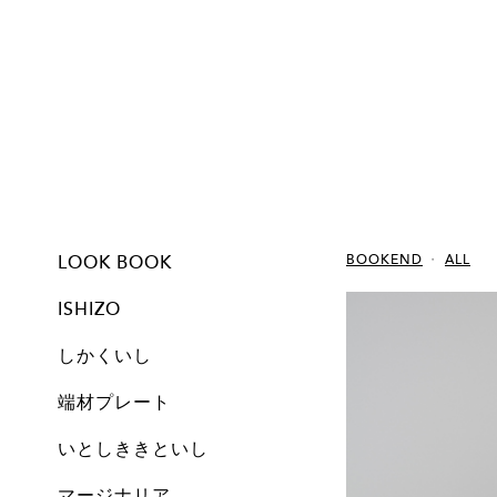
LOOK BOOK
BOOKEND
ALL
ISHIZO
しかくいし
ISHIZO
ALL
TSUMI ISHI
FLOWER VASE
PEN STAND
BOOKEND
CANDLE
しかくいし
ALL
New
A1
A2
A3
A4
A5
Free
Archive
端材プレート
All
Set
Small
Medium
Large
Archive
いとしききといし
オブジェ
しかくいし
マージナリア