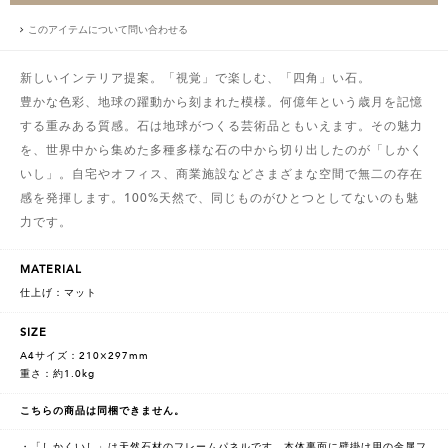
このアイテムについて問い合わせる
新しいインテリア提案。「視覚」で楽しむ、「四角」い石。
豊かな色彩、地球の躍動から刻まれた模様。何億年という歳月を記憶
する重みある質感。石は地球がつくる芸術品ともいえます。その魅力
を、世界中から集めた多種多様な石の中から切り出したのが「しかく
いし」。自宅やオフィス、商業施設などさまざまな空間で無二の存在
感を発揮します。100%天然で、同じものがひとつとしてないのも魅
力です。
MATERIAL
仕上げ：マット
SIZE
A4サイズ：210×297mm
重さ：約1.0kg
こちらの商品は同梱できません。
・「しかくいし」は天然石材のフレームパネルです。本体裏面に壁掛け用の金属フ