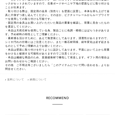
ックがセットされていますので、石膏ボードやベニヤ下地の壁面などに取り付ける
ことが出来ます。
・取り付ける際は、固定用の金具（別売り）を壁面に設置し、本体を持ち上げて金
具に片側ずつ差し込んでください。そのほか、ピクチャーレールからループワイヤ
ーを使用しての取り付けも可能です。
・固定用の金具はお買い上げいただいた製品の重量を確認し、荷重に見合ったもの
を選定してください。
・本品は天然石材を使用している為、製品ごとに色調・模様にはばらつきがありま
す。予め材料の特性としてご理解ください。
・素材感を活かすために、あえて無塗装にしてあります。浸透性がありますので、
シミや汚れの付着にはご注意ください。また一般石材同様、経年変化は必ず起きる
ものとして予めご理解の上でお使いください。
・本品は壁面に取り付けを行うように設計してあります。平面において上から荷重
をかけると破損する可能性がありますのでご注意ください。
・本品は繊細な商品のため、直接緩衝材で梱包して発送します。ギフト用の場合は
お問い合わせからご相談ください。
その他 ご不明点等ございましたら「このアイテムについて問い合わせる」よりお
問合せください。
送料について
納期について
RECOMMEND