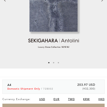
203.97 USD
A4
(¥32,300)
Domestic Shipment Only
/ 72B002
Currency Exchange:
USD
EUR
TWD
KRW
HKD