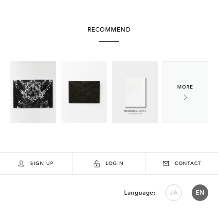
RECOMMEND
SIGN UP
LOGIN
CONTACT
Language:
JA
EN