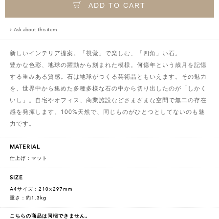
ADD TO CART
Ask about this item
新しいインテリア提案。「視覚」で楽しむ、「四角」い石。
豊かな色彩、地球の躍動から刻まれた模様。何億年という歳月を記憶
する重みある質感。石は地球がつくる芸術品ともいえます。その魅力
を、世界中から集めた多種多様な石の中から切り出したのが「しかく
いし」。自宅やオフィス、商業施設などさまざまな空間で無二の存在
感を発揮します。100%天然で、同じものがひとつとしてないのも魅
力です。
MATERIAL
仕上げ：マット
SIZE
A4サイズ：210×297mm
重さ：約1.3kg
こちらの商品は同梱できません。