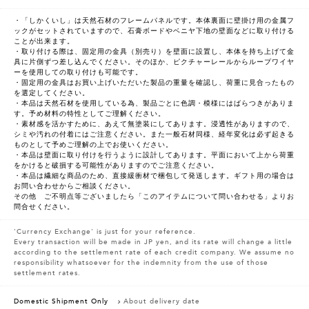
・「しかくいし」は天然石材のフレームパネルです。本体裏面に壁掛け用の金属フ
ックがセットされていますので、石膏ボードやベニヤ下地の壁面などに取り付ける
ことが出来ます。
・取り付ける際は、固定用の金具（別売り）を壁面に設置し、本体を持ち上げて金
具に片側ずつ差し込んでください。そのほか、ピクチャーレールからループワイヤ
ーを使用しての取り付けも可能です。
・固定用の金具はお買い上げいただいた製品の重量を確認し、荷重に見合ったもの
を選定してください。
・本品は天然石材を使用している為、製品ごとに色調・模様にはばらつきがありま
す。予め材料の特性としてご理解ください。
・素材感を活かすために、あえて無塗装にしてあります。浸透性がありますので、
シミや汚れの付着にはご注意ください。また一般石材同様、経年変化は必ず起きる
ものとして予めご理解の上でお使いください。
・本品は壁面に取り付けを行うように設計してあります。平面において上から荷重
をかけると破損する可能性がありますのでご注意ください。
・本品は繊細な商品のため、直接緩衝材で梱包して発送します。ギフト用の場合は
お問い合わせからご相談ください。
その他 ご不明点等ございましたら「このアイテムについて問い合わせる」よりお
問合せください。
'Currency Exchange' is just for your reference.
Every transaction will be made in JP yen, and its rate will change a little
according to the settlement rate of each credit company. We assume no
responsibility whatsoever for the indemnity from the use of those
settlement rates.
Domestic Shipment Only
About delivery date