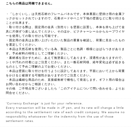
こちらの商品は同梱できません。
・「しかくいし」は天然石材のフレームパネルです。本体裏面に壁掛け用の金属フ
ックがセットされていますので、石膏ボードやベニヤ下地の壁面などに取り付ける
ことが出来ます。
・取り付ける際は、固定用の金具（別売り）を壁面に設置し、本体を持ち上げて金
具に片側ずつ差し込んでください。そのほか、ピクチャーレールからループワイヤ
ーを使用しての取り付けも可能です。
・固定用の金具はお買い上げいただいた製品の重量を確認し、荷重に見合ったもの
を選定してください。
・本品は天然石材を使用している為、製品ごとに色調・模様にはばらつきがありま
す。予め材料の特性としてご理解ください。
・素材感を活かすために、あえて無塗装にしてあります。浸透性がありますので、
シミや汚れの付着にはご注意ください。また一般石材同様、経年変化は必ず起きる
ものとして予めご理解の上でお使いください。
・本品は壁面に取り付けを行うように設計してあります。平面において上から荷重
をかけると破損する可能性がありますのでご注意ください。
・本品は繊細な商品のため、直接緩衝材で梱包して発送します。ギフト用の場合は
お問い合わせからご相談ください。
その他 ご不明点等ございましたら「このアイテムについて問い合わせる」よりお
問合せください。
'Currency Exchange' is just for your reference.
Every transaction will be made in JP yen, and its rate will change a little
according to the settlement rate of each credit company. We assume no
responsibility whatsoever for the indemnity from the use of those
settlement rates.