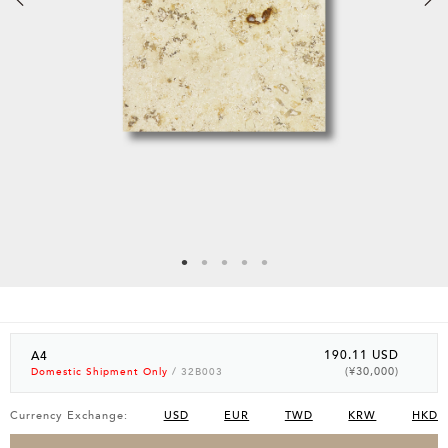
190.11 USD
A4
(¥30,000)
Domestic Shipment Only
/ 32B003
Currency Exchange:
USD
EUR
TWD
KRW
HKD