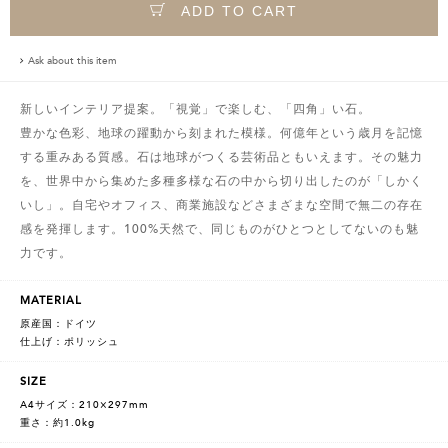
ADD TO CART
Ask about this item
新しいインテリア提案。「視覚」で楽しむ、「四角」い石。
豊かな色彩、地球の躍動から刻まれた模様。何億年という歳月を記憶
する重みある質感。石は地球がつくる芸術品ともいえます。その魅力
を、世界中から集めた多種多様な石の中から切り出したのが「しかく
いし」。自宅やオフィス、商業施設などさまざまな空間で無二の存在
感を発揮します。100%天然で、同じものがひとつとしてないのも魅
力です。
MATERIAL
原産国：ドイツ
仕上げ：ポリッシュ
SIZE
A4サイズ：210×297mm
重さ：約1.0kg