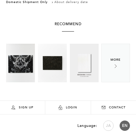
Domestic Shipment Only
About delivery date
RECOMMEND
SIGN UP
LOGIN
CONTACT
Language:
JA
EN