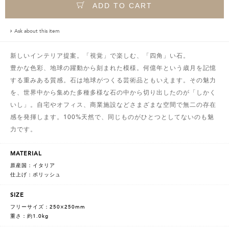
ADD TO CART
Ask about this item
新しいインテリア提案。「視覚」で楽しむ、「四角」い石。
豊かな色彩、地球の躍動から刻まれた模様。何億年という歳月を記憶
する重みある質感。石は地球がつくる芸術品ともいえます。その魅力
を、世界中から集めた多種多様な石の中から切り出したのが「しかく
いし」。自宅やオフィス、商業施設などさまざまな空間で無二の存在
感を発揮します。100%天然で、同じものがひとつとしてないのも魅
力です。
MATERIAL
原産国：イタリア
仕上げ：ポリッシュ
SIZE
フリーサイズ：250×250mm
重さ：約1.0kg