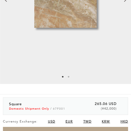
265.06 USD
Square
(¥42,000)
Domestic Shipment Only
/ 67F001
Currency Exchange:
USD
EUR
TWD
KRW
HKD