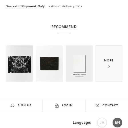
Domestic Shipment Only
About delivery date
RECOMMEND
SIGN UP
LOGIN
CONTACT
Language:
JA
EN