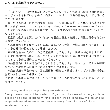
こちらの商品は同梱できません。
・「しかくいし」は天然石材のフレームパネルです。本体裏面に壁掛け用の金属フ
ックがセットされていますので、石膏ボードやベニヤ下地の壁面などに取り付ける
ことが出来ます。
・取り付ける際は、固定用の金具（別売り）を壁面に設置し、本体を持ち上げて金
具に片側ずつ差し込んでください。そのほか、ピクチャーレールからループワイヤ
ーを使用しての取り付けも可能です。A5サイズのみ立て掛け用の金具がセットに
なっています。
・固定用の金具はお買い上げいただいた製品の重量を確認し、荷重に見合ったもの
を選定してください。
・本品は天然石材を使用している為、製品ごとに色調・模様にはばらつきがありま
す。予め材料の特性としてご理解ください。
・素材感を活かすために、あえて無塗装にしてあります。浸透性がありますので、
シミや汚れの付着にはご注意ください。また一般石材同様、経年変化は必ず起きる
ものとして予めご理解の上でお使いください。
・本品は壁面に取り付けを行うように設計してあります。平面において上から荷重
をかけると破損する可能性がありますのでご注意ください。
・本品は繊細な商品のため、直接緩衝材で梱包して発送します。ギフト用の場合は
お問い合わせからご相談ください。
その他 ご不明点等ございましたら「このアイテムについて問い合わせる」よりお
問合せください。
'Currency Exchange' is just for your reference.
Every transaction will be made in JP yen, and its rate will change a little
according to the settlement rate of each credit company. We assume no
responsibility whatsoever for the indemnity from the use of those
settlement rates.