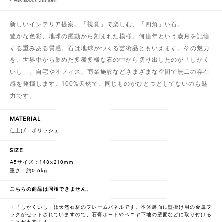
Ask about this item
新しいインテリア提案。「視覚」で楽しむ、「四角」い石。
豊かな色彩、地球の躍動から刻まれた模様。何億年という歳月を記憶
する重みある質感。石は地球がつくる芸術品ともいえます。その魅力
を、世界中から集めた多種多様な石の中から切り出したのが「しかく
いし」。自宅やオフィス、商業施設などさまざまな空間で無二の存在
感を発揮します。100%天然で、同じものがひとつとしてないのも魅
力です。
MATERIAL
仕上げ：ポリッシュ
SIZE
A5サイズ：148×210mm
重さ：約0.6kg
こちらの商品は同梱できません。
・「しかくいし」は天然石材のフレームパネルです。本体裏面に壁掛け用の金属フ
ックがセットされていますので、石膏ボードやベニヤ下地の壁面などに取り付ける