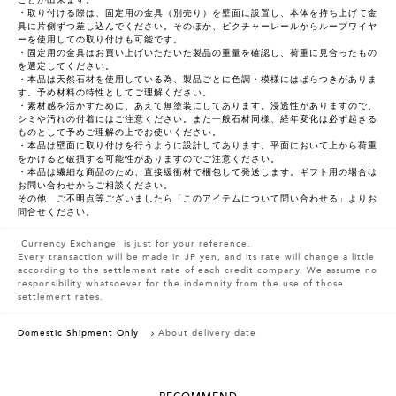
ことが出来ます。
・取り付ける際は、固定用の金具（別売り）を壁面に設置し、本体を持ち上げて金
具に片側ずつ差し込んでください。そのほか、ピクチャーレールからループワイヤ
ーを使用しての取り付けも可能です。
・固定用の金具はお買い上げいただいた製品の重量を確認し、荷重に見合ったもの
を選定してください。
・本品は天然石材を使用している為、製品ごとに色調・模様にはばらつきがありま
す。予め材料の特性としてご理解ください。
・素材感を活かすために、あえて無塗装にしてあります。浸透性がありますので、
シミや汚れの付着にはご注意ください。また一般石材同様、経年変化は必ず起きる
ものとして予めご理解の上でお使いください。
・本品は壁面に取り付けを行うように設計してあります。平面において上から荷重
をかけると破損する可能性がありますのでご注意ください。
・本品は繊細な商品のため、直接緩衝材で梱包して発送します。ギフト用の場合は
お問い合わせからご相談ください。
その他 ご不明点等ございましたら「このアイテムについて問い合わせる」よりお
問合せください。
'Currency Exchange' is just for your reference.
Every transaction will be made in JP yen, and its rate will change a little
according to the settlement rate of each credit company. We assume no
responsibility whatsoever for the indemnity from the use of those
settlement rates.
Domestic Shipment Only
About delivery date