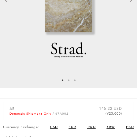
145.22 USD
A5
(¥23,000)
Domestic Shipment Only
/ 67A002
Currency Exchange:
USD
EUR
TWD
KRW
HKD