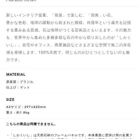
Ask about this item
新しいインテリア提案。「視覚」で楽しむ、「四角」い石。
豊かな色彩、地球の躍動から刻まれた模様。何億年という歳月を記憶
する重みある質感。石は地球がつくる芸術品ともいえます。その魅力
を、世界中から集めた多種多様な石の中から切り出したのが「しかく
いし」。自宅やオフィス、商業施設などさまざまな空間で無二の存在
感を発揮します。100%天然で、同じものがひとつとしてないのも魅
力です。
MATERIAL
原産国：ブラジル
仕上げ：マット
SIZE
A3サイズ：297×420mm
重さ：約1.8kg
こちらの商品は同梱できません。
・「しかくいし」は天然石材のフレームパネルです。本体裏面に壁掛け用の金属フ