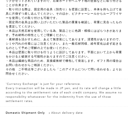
ックがセットされていますので、石膏ボードやベニヤ下地の壁面などに取り付ける
ことが出来ます。
・取り付ける際は、固定用の金具（別売り）を壁面に設置し、本体を持ち上げて金
具に片側ずつ差し込んでください。そのほか、ピクチャーレールからループワイヤ
ーを使用しての取り付けも可能です。
・固定用の金具はお買い上げいただいた製品の重量を確認し、荷重に見合ったもの
を選定してください。
・本品は天然石材を使用している為、製品ごとに色調・模様にはばらつきがありま
す。予め材料の特性としてご理解ください。
・素材感を活かすために、あえて無塗装にしてあります。浸透性がありますので、
シミや汚れの付着にはご注意ください。また一般石材同様、経年変化は必ず起きる
ものとして予めご理解の上でお使いください。
・本品は壁面に取り付けを行うように設計してあります。平面において上から荷重
をかけると破損する可能性がありますのでご注意ください。
・本品は繊細な商品のため、直接緩衝材で梱包して発送します。ギフト用の場合は
お問い合わせからご相談ください。
その他 ご不明点等ございましたら「このアイテムについて問い合わせる」よりお
問合せください。
'Currency Exchange' is just for your reference.
Every transaction will be made in JP yen, and its rate will change a little
according to the settlement rate of each credit company. We assume no
responsibility whatsoever for the indemnity from the use of those
settlement rates.
Domestic Shipment Only
About delivery date