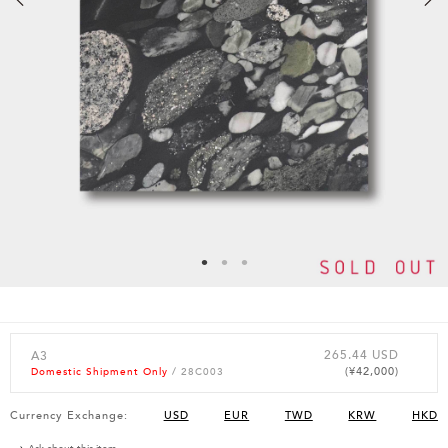
265.44 USD
A3
(¥42,000)
Domestic Shipment Only
/ 28C003
Currency Exchange:
USD
EUR
TWD
KRW
HKD