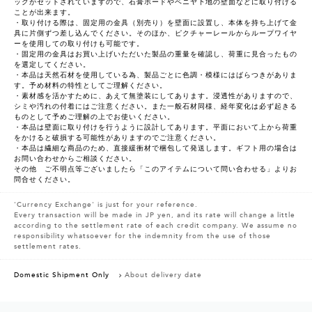
ックがセットされていますので、石膏ボードやベニヤ下地の壁面などに取り付ける
ことが出来ます。
・取り付ける際は、固定用の金具（別売り）を壁面に設置し、本体を持ち上げて金
具に片側ずつ差し込んでください。そのほか、ピクチャーレールからループワイヤ
ーを使用しての取り付けも可能です。
・固定用の金具はお買い上げいただいた製品の重量を確認し、荷重に見合ったもの
を選定してください。
・本品は天然石材を使用している為、製品ごとに色調・模様にはばらつきがありま
す。予め材料の特性としてご理解ください。
・素材感を活かすために、あえて無塗装にしてあります。浸透性がありますので、
シミや汚れの付着にはご注意ください。また一般石材同様、経年変化は必ず起きる
ものとして予めご理解の上でお使いください。
・本品は壁面に取り付けを行うように設計してあります。平面において上から荷重
をかけると破損する可能性がありますのでご注意ください。
・本品は繊細な商品のため、直接緩衝材で梱包して発送します。ギフト用の場合は
お問い合わせからご相談ください。
その他 ご不明点等ございましたら「このアイテムについて問い合わせる」よりお
問合せください。
'Currency Exchange' is just for your reference.
Every transaction will be made in JP yen, and its rate will change a little
according to the settlement rate of each credit company. We assume no
responsibility whatsoever for the indemnity from the use of those
settlement rates.
Domestic Shipment Only
About delivery date