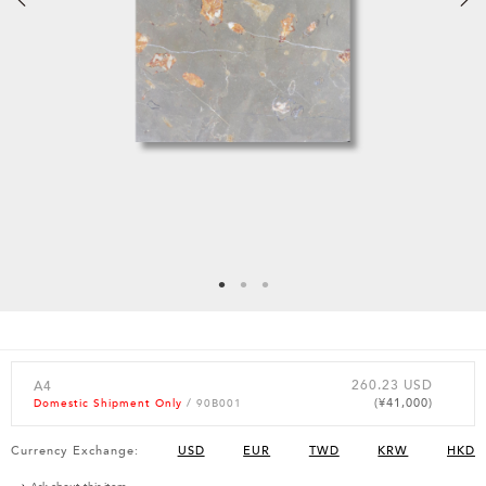
260.23 USD
A4
(¥41,000)
Domestic Shipment Only
/ 90B001
Currency Exchange:
USD
EUR
TWD
KRW
HKD