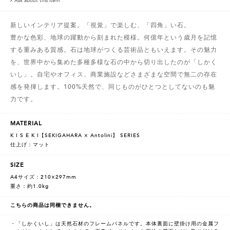
Ask about this item
新しいインテリア提案。「視覚」で楽しむ、「四角」い石。
豊かな色彩、地球の躍動から刻まれた模様。何億年という歳月を記憶
する重みある質感。石は地球がつくる芸術品ともいえます。その魅力
を、世界中から集めた多種多様な石の中から切り出したのが「しかく
いし」。自宅やオフィス、商業施設などさまざまな空間で無二の存在
感を発揮します。100%天然で、同じものがひとつとしてないのも魅
力です。
MATERIAL
K I S E K I【SEKIGAHARA × Antolini】 SERIES
仕上げ：マット
SIZE
A4サイズ：210×297mm
重さ：約1.0kg
こちらの商品は同梱できません。
・「しかくいし」は天然石材のフレームパネルです。本体裏面に壁掛け用の金属フ