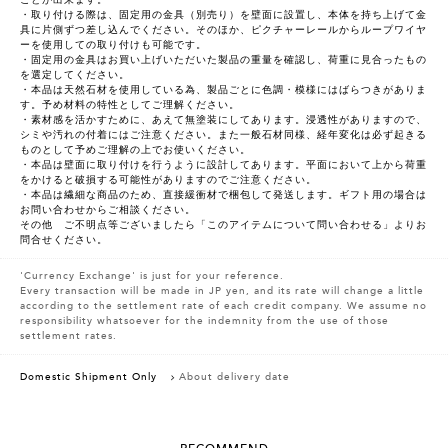
ことが出来ます。
・取り付ける際は、固定用の金具（別売り）を壁面に設置し、本体を持ち上げて金
具に片側ずつ差し込んでください。そのほか、ピクチャーレールからループワイヤ
ーを使用しての取り付けも可能です。
・固定用の金具はお買い上げいただいた製品の重量を確認し、荷重に見合ったもの
を選定してください。
・本品は天然石材を使用している為、製品ごとに色調・模様にはばらつきがありま
す。予め材料の特性としてご理解ください。
・素材感を活かすために、あえて無塗装にしてあります。浸透性がありますので、
シミや汚れの付着にはご注意ください。また一般石材同様、経年変化は必ず起きる
ものとして予めご理解の上でお使いください。
・本品は壁面に取り付けを行うように設計してあります。平面において上から荷重
をかけると破損する可能性がありますのでご注意ください。
・本品は繊細な商品のため、直接緩衝材で梱包して発送します。ギフト用の場合は
お問い合わせからご相談ください。
その他 ご不明点等ございましたら「このアイテムについて問い合わせる」よりお
問合せください。
'Currency Exchange' is just for your reference.
Every transaction will be made in JP yen, and its rate will change a little
according to the settlement rate of each credit company. We assume no
responsibility whatsoever for the indemnity from the use of those
settlement rates.
Domestic Shipment Only
About delivery date