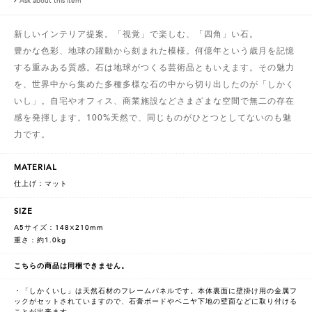
Ask about this item
新しいインテリア提案。「視覚」で楽しむ、「四角」い石。
豊かな色彩、地球の躍動から刻まれた模様。何億年という歳月を記憶
する重みある質感。石は地球がつくる芸術品ともいえます。その魅力
を、世界中から集めた多種多様な石の中から切り出したのが「しかく
いし」。自宅やオフィス、商業施設などさまざまな空間で無二の存在
感を発揮します。100%天然で、同じものがひとつとしてないのも魅
力です。
MATERIAL
仕上げ：マット
SIZE
A5サイズ：148×210mm
重さ：約1.0kg
こちらの商品は同梱できません。
・「しかくいし」は天然石材のフレームパネルです。本体裏面に壁掛け用の金属フ
ックがセットされていますので、石膏ボードやベニヤ下地の壁面などに取り付ける