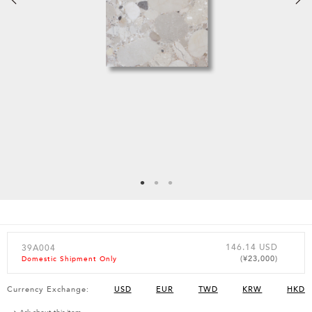
146.14 USD
39A004
(¥23,000)
Domestic Shipment Only
Currency Exchange:
USD
EUR
TWD
KRW
HKD