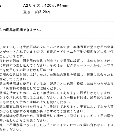
E
A2サイズ：420×594mm
重さ：約3.2kg
らの商品は同梱できません。
しかくいし」は天然石材のフレームパネルです。本体裏面に壁掛け用の金属
クがセットされていますので、石膏ボードやベニヤ下地の壁面などに取り付
ことが出来ます。
り付ける際は、固定用の金具（別売り）を壁面に設置し、本体を持ち上げて
に片側ずつ差し込んでください。そのほか、ピクチャーレールからループワ
ーを使用しての取り付けも可能です。
定用の金具はお買い上げいただいた製品の重量を確認し、荷重に見合ったも
選定してください。
品は天然石材を使用している為、製品ごとに色調・模様にはばらつきがあり
。予め材料の特性としてご理解ください。
材感を活かすために、あえて無塗装にしてあります。浸透性がありますの
シミや汚れの付着にはご注意ください。また一般石材同様、経年変化は必ず
るものとして予めご理解の上でお使いください。
品は壁面に取り付けを行うように設計してあります。平面において上から荷
かけると破損する可能性がありますのでご注意ください。
品は繊細な商品のため、直接緩衝材で梱包して発送します。ギフト用の場合
問い合わせからご相談ください。
他 ご不明点等ございましたら「このアイテムについて問い合わせる」より
合せください。