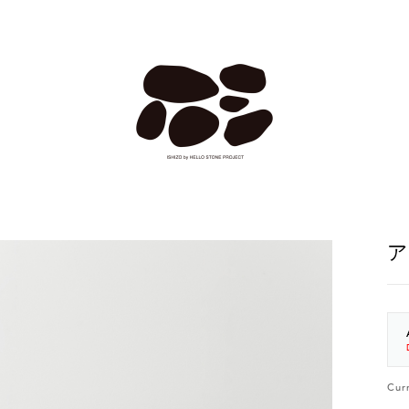
ア
Cur