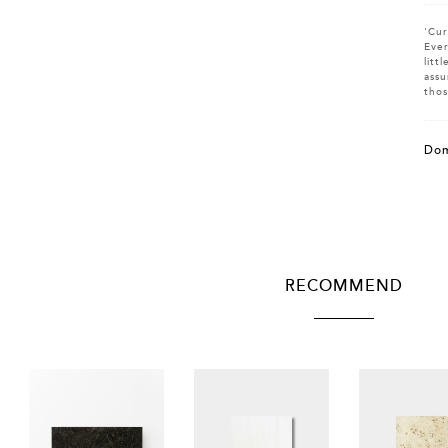
'Cur
Ever
litt
assu
thos
Dom
RECOMMEND