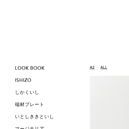
LOOK BOOK
A2
ALL
ISHIZO
しかくいし
ISHIZO
ALL
TSUMI ISHI
FLOWER VASE
PEN STAND
BOOKEND
CANDLE
しかくいし
ALL
New
A1
A2
A3
A4
A5
Free
Archive
端材プレート
All
Set
Small
Medium
Large
Archive
いとしききといし
オブジェ
しかくいし
マージナリア