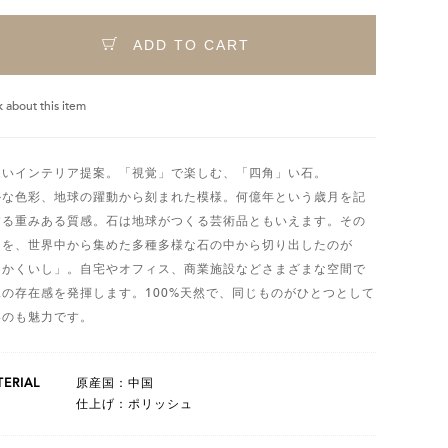
ADD TO CART
k about this item
しいインテリア提案。「視覚」で楽しむ、「四角」い石。
かな色彩、地球の躍動から刻まれた模様。何億年という歳月を記
する重みある質感。石は地球がつくる芸術品ともいえます。その
力を、世界中から集めた多種多様な石の中から切り出したのが
しかくいし」。自宅やオフィス、商業施設などさまざまな空間で
二の存在感を発揮します。100%天然で、同じものがひとつとして
いのも魅力です。
ERIAL
原産国：中国
仕上げ：ポリッシュ