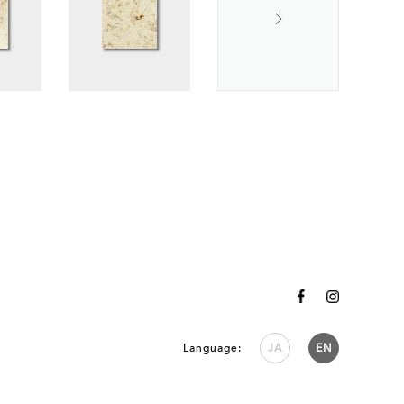
Language:
JA
EN