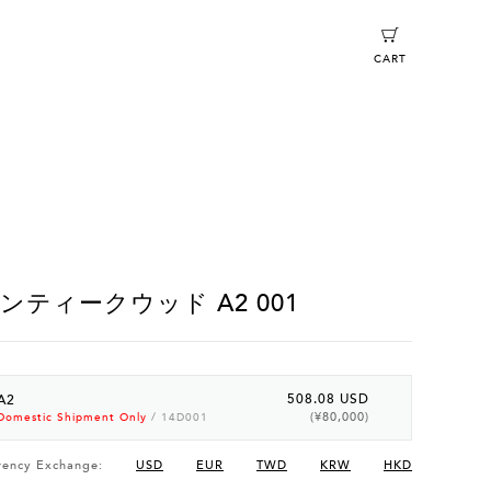
CART
ンティークウッド A2 001
508.08 USD
A2
(¥80,000)
Domestic Shipment Only
/ 14D001
rency Exchange:
USD
EUR
TWD
KRW
HKD