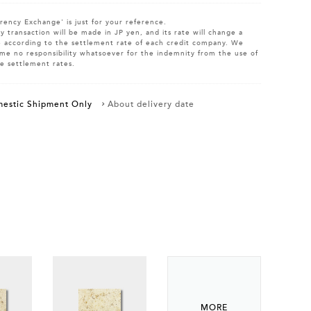
rency Exchange' is just for your reference.
y transaction will be made in JP yen, and its rate will change a
le according to the settlement rate of each credit company. We
me no responsibility whatsoever for the indemnity from the use of
e settlement rates.
estic Shipment Only
About delivery date