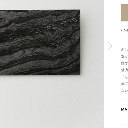
As
新
豊
憶
魅
「
無
な
MAT