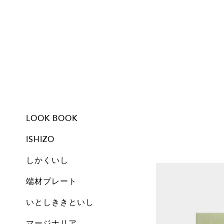
LOOK BOOK
ISHIZO
しかくいし
ISHIZO
ALL
TSUMI ISHI
FLOWER VASE
PEN STAND
BOOKEND
CANDLE
しかくいし
ALL
New
A1
A2
A3
A4
A5
Free
Archive
端材プレート
All
Set
Small
Medium
Large
Archive
いとしききといし
オブジェ
しかくいし
マージナリア