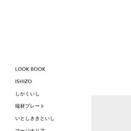
LOOK BOOK
ISHIZO
しかくいし
ISHIZO
ALL
TSUMI ISHI
FLOWER VASE
PEN STAND
BOOKEND
CANDLE
しかくいし
ALL
New
A1
A2
A3
A4
A5
Free
Archive
端材プレート
All
Set
Small
Medium
Large
Archive
いとしききといし
オブジェ
しかくいし
マージナリア