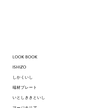
LOOK BOOK
ISHIZO
しかくいし
ISHIZO
ALL
TSUMI ISHI
FLOWER VASE
PEN STAND
BOOKEND
CANDLE
しかくいし
ALL
New
A1
A2
A3
A4
A5
Free
Archive
端材プレート
All
Set
Small
Medium
Large
Archive
いとしききといし
オブジェ
しかくいし
マージナリア