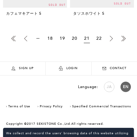
カフェマキアート S
タソスホワイト S
18
19
20
21
22
SIGN UP
LOGIN
CONTACT
Language:
JA
EN
Terms of Use
Privacy Policy
Specified Commercial Transactions
Copyright ©2017 SEKISTONE Co.,Ltd.All rights reserved.
Consent Confirmation for Use of Cookies
We collect and record the users' browsing data of this website utilizing